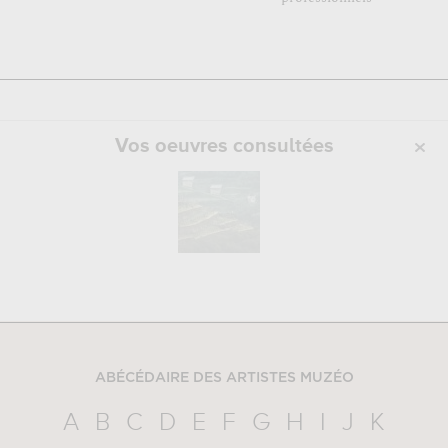
Vos oeuvres consultées
ABÉCÉDAIRE DES ARTISTES MUZÉO
A
B
C
D
E
F
G
H
I
J
K