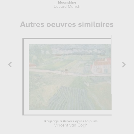
Moonshine
La V
Edvard Munch
Autres oeuvres similaires
Paysage à Auvers après la pluie
Vincent van Gogh