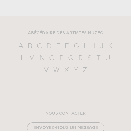
ABÉCÉDAIRE DES ARTISTES MUZÉO
A
B
C
D
E
F
G
H
I
J
K
L
M
N
O
P
Q
R
S
T
U
V
W
X
Y
Z
NOUS CONTACTER
ENVOYEZ-NOUS UN MESSAGE