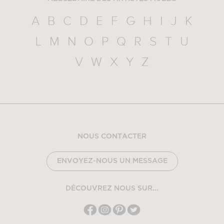
A
B
C
D
E
F
G
H
I
J
K
L
M
N
O
P
Q
R
S
T
U
V
W
X
Y
Z
NOUS CONTACTER
ENVOYEZ-NOUS UN MESSAGE
DÉCOUVREZ NOUS SUR...