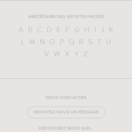
ABÉCÉDAIRE DES ARTISTES MUZÉO
A
B
C
D
E
F
G
H
I
J
K
L
M
N
O
P
Q
R
S
T
U
V
W
X
Y
Z
NOUS CONTACTER
ENVOYEZ-NOUS UN MESSAGE
DÉCOUVREZ NOUS SUR...