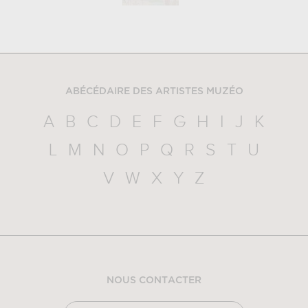
ABÉCÉDAIRE DES ARTISTES MUZÉO
A
B
C
D
E
F
G
H
I
J
K
L
M
N
O
P
Q
R
S
T
U
V
W
X
Y
Z
NOUS CONTACTER