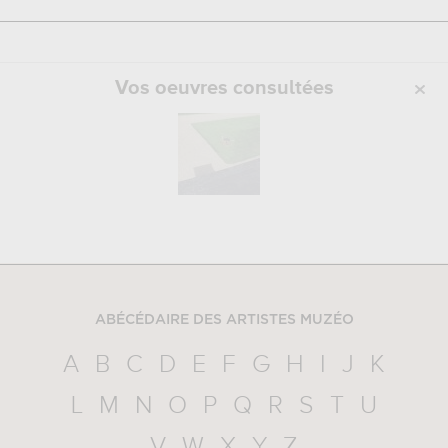
Vos oeuvres consultées
ABÉCÉDAIRE DES ARTISTES MUZÉO
A
B
C
D
E
F
G
H
I
J
K
L
M
N
O
P
Q
R
S
T
U
V
W
X
Y
Z