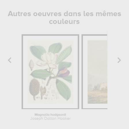
Autres oeuvres dans les mêmes
couleurs
Magnolia hodgsonii
Environs de B
Joseph Dalton Hooker
Jean