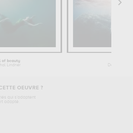
l of beauty
Sofie
hal Lindner
Davide Lopres
CETTE OEUVRE ?
riés qui s’adaptent
rt adapté.