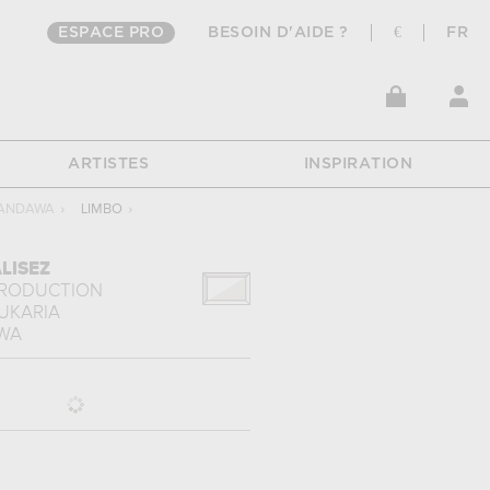
ESPACE PRO
BESOIN D'AIDE ?
€
FR
ARTISTES
INSPIRATION
HANDAWA
›
LIMBO
›
LISEZ
PRODUCTION
UKARIA
WA