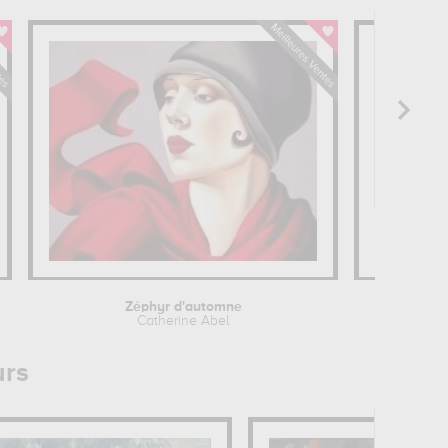
Zéphyr d'automne
Ro
Catherine Abel
urs