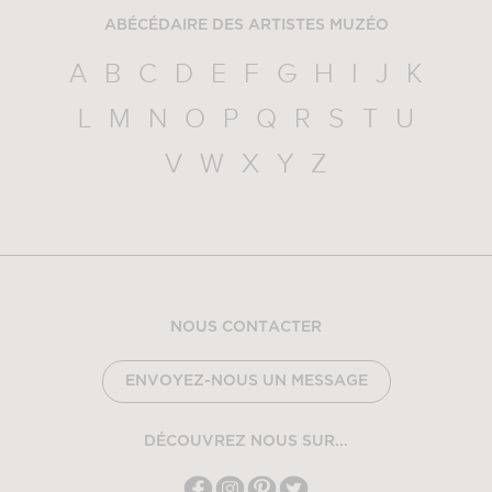
ABÉCÉDAIRE DES ARTISTES MUZÉO
A
B
C
D
E
F
G
H
I
J
K
L
M
N
O
P
Q
R
S
T
U
V
W
X
Y
Z
NOUS CONTACTER
ENVOYEZ-NOUS UN MESSAGE
DÉCOUVREZ NOUS SUR...