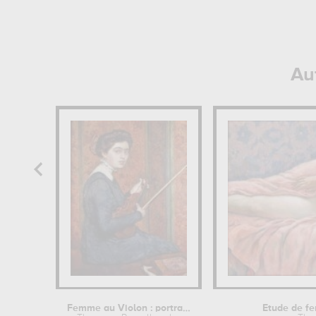
Au
Femme au Violon : portrait de Renée...
Etude de f