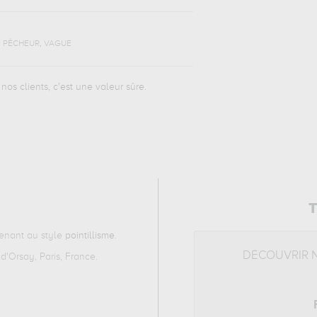
,
,
PÊCHEUR
VAGUE
nos clients, c'est une valeur sûre.
T
enant au style
pointillisme
.
DÉCOUVRIR 
d'Orsay, Paris, France.