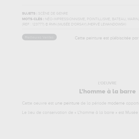
SUJETS :
SCÈNE DE GENRE
,
,
,
MOTS-CLÉS :
NÉO-IMPRESSIONNISME
POINTILLISME
BATEAU
MARIN
(REF :
123777
)
© RMN (MUSÉE D'ORSAY) /HERVÉ LEWANDOWSKI
Cette peinture est plébiscitée par 
L'OEUVRE
L'homme à la barre
Cette oeuvre est
une peinture
de la période
moderne
appart
Le lieu de conservation de «
L'homme à la barre
» est Musée 