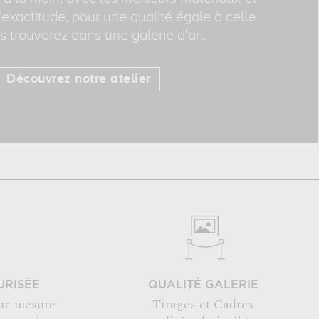
exactitude, pour une qualité égale à celle
 trouverez dans une galerie d'art.
Découvrez notre atelier
URISÉE
QUALITÉ GALERIE
ur-mesure
Tirages et Cadres