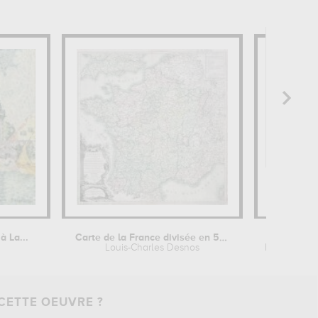
à La...
Carte de la France divisée en 58...
Mademois
Louis-Charles Desnos
Henri de To
CETTE OEUVRE ?