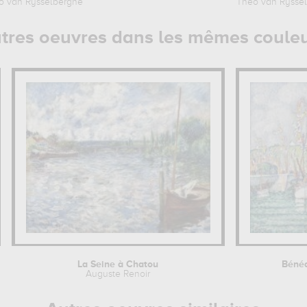
o van Rysselberghe
Theo van Rysse
tres oeuvres dans les mêmes coule
La Seine à Chatou
Bénéd
Auguste Renoir