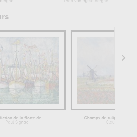
lberghe
Theo van Rysselberghe
urs
iction de la flotte de...
Champs de tulipes près d
Paul Signac
Claude Monet