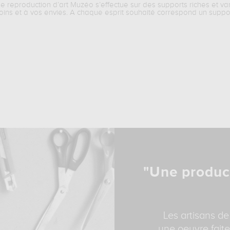
ne reproduction d’art Muzéo s’effectue sur des supports riches et va
oins et à vos envies. A chaque esprit souhaité correspond un suppo
"Une produc
Les artisans de
une oeuvre faite