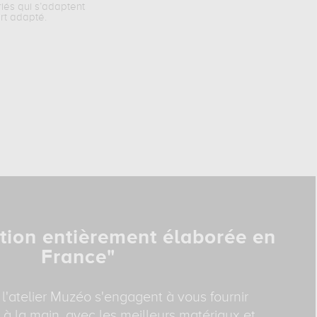
riés qui s’adaptent
rt adapté.
tion entièrement élaborée en
France"
 l'atelier Muzéo s'engagent à vous fournir
 à la main, avec les meilleurs matériaux et