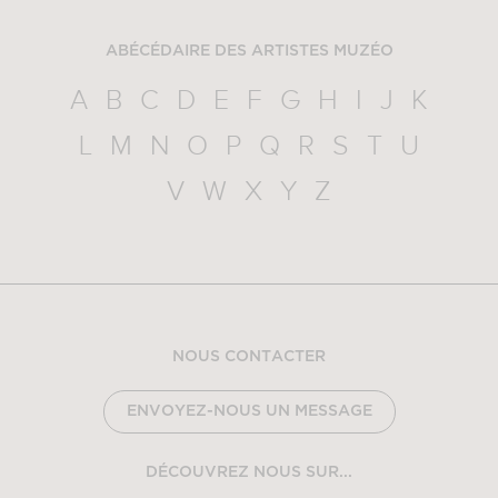
ABÉCÉDAIRE DES ARTISTES MUZÉO
A
B
C
D
E
F
G
H
I
J
K
L
M
N
O
P
Q
R
S
T
U
V
W
X
Y
Z
NOUS CONTACTER
ENVOYEZ-NOUS UN MESSAGE
DÉCOUVREZ NOUS SUR...