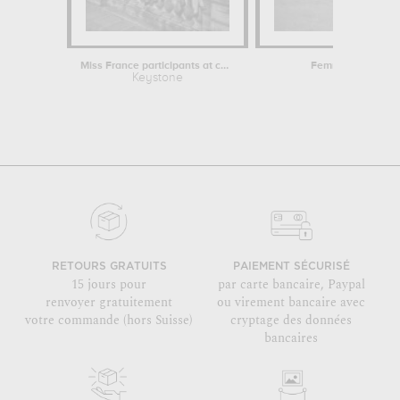
Miss France participants at concorde...
Femme en maillot d
Keystone
an
RETOURS GRATUITS
PAIEMENT SÉCURISÉ
15 jours pour
par carte bancaire, Paypal
renvoyer gratuitement
ou virement bancaire avec
votre commande (hors Suisse)
cryptage des données
bancaires