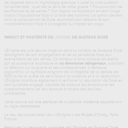
de sagesse dans la mythologie grecque, il pose ici une question
fondamentale : quel est le sens de cette guerre ? Pourquoi tant de
souffrances et de pertes ? Son regard compatissant envers l’ange
traduit l'impuissance face à la folie des hommes. Le sphinx devient
ainsi le porte-parole de Doré, exprimant son désarroi et son
incompréhension face à la tragédie qui frappe son pays.
IMPACT ET POSTÉRITÉ DE
L’ÉNIGME
DE GUSTAVE DORÉ
L'Énigme
est une œuvre majeure dans la carrière de Gustave Doré,
témoignant de son engagement et de sa sensibilité face aux
événements de son temps. Ce tableau a ainsi marqué les esprits
par sa puissance expressive et
sa dimension allégorique
, suscitant
la réflexion sur la guerre et ses conséquences. Il demeure
aujourd'hui un symbole poignant de la tragédie de la défaite de
1870 et de la quête de sens face à la violence et à la destruction.
L'Énigme
contribue également à renforcer la réputation de Doré en
tant qu'artiste engagé, capable de traduire les émotions et les
questionnements de son époque à travers des œuvres
universelles.
Cette oeuvre est
une peinture
de la période
moderne
appartenant
au style
romantisme
.
Le lieu de conservation de «
L'Enigme
» est Musée d'Orsay, Paris,
France.
Retrouvez la description complète de L'Enigme de Gustave Doré