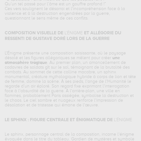
Qu’un tel passé pour l’âme est un gouffre profond !”
Ces vers soulignent le désarroi et l'incompréhension face à la
violence et à la destruction engendrées par la guerre,
questionnant le sens même de ces conflits.
COMPOSITION VISUELLE DE
L’ÉNIGME
ET ALLÉGORIE DU
RESSENTI DE GUSTAVE DORÉ LORS DE LA GUERRE
L'Énigme
présente une composition saisissante, où le paysage
désolé et les figures allégoriques se mêlent pour créer
une
atmosphère tragique
. Au premier plan, un amoncellement de
cadavres de soldats gît sur le sol, témoignant de la brutalité des
combats. Au sommet de cette colline macabre, un sphinx
monumental, créature mythologique hybride à corps de lion et tête
de femme, domine la scène. À ses pieds, l'ange de l'Humanité le
regarde d’un air éploré. Son regard fixe exprimant l'interrogation
face à l'absurdité de la guerre. À l'arrière-plan, une ville en
flammes, probablement Paris assiégée, symbolise la destruction et
le chaos. Le ciel sombre et nuageux renforce l'impression de
désolation et de tristesse qui émane de l'œuvre.
LE SPHINX : FIGURE CENTRALE ET ÉNIGMATIQUE DE
L’ÉNIGME
Le sphinx, personnage central de la composition, incarne l'énigme
évoquée dans le titre du tableau. Gardien de mystères et symbole