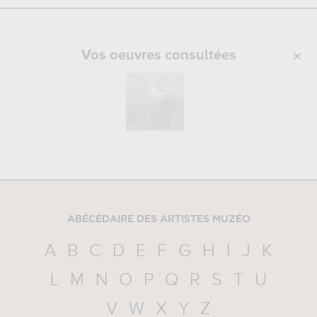
Vos oeuvres consultées
ABÉCÉDAIRE DES ARTISTES MUZÉO
A
B
C
D
E
F
G
H
I
J
K
L
M
N
O
P
Q
R
S
T
U
V
W
X
Y
Z