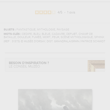
4
/
5
-
1
avis
,
,
SUJETS :
FANTASTIQUE
MYTHOLOGIE
PAYSAGE
,
,
,
MOTS-CLÉS :
OEDIPE
BLEU, BLEUE
CADAVRE, DEFUBT
CHAMP DE
,
,
,
,
,
,
BATAILLE
DOULEUR
FUMÉE
MORT
PEUR
SCÈNE MYTHOLOGIQUE
SPHINX
(REF :
31373
)
© MUSÉE D'ORSAY, DIST. GRANDPALAISRMN / PATRICE SCHMIDT
BESOIN D'INSPIRATION ?
LE CONSEIL MUZÉO