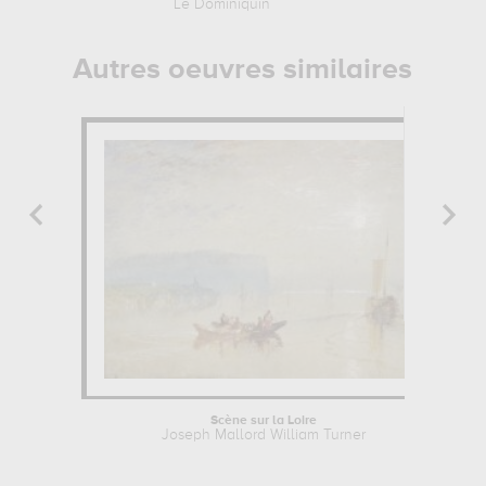
Le Dominiquin
Charles C
Autres oeuvres similaires
Scène sur la Loire
Joseph Mallord William Turner