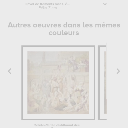
Envol de flamants roses, étang du...
Venise, vue du 
Félix Ziem
F
Autres oeuvres dans les mêmes
couleurs
Sainte-Cécile distribuant des...
Baigne