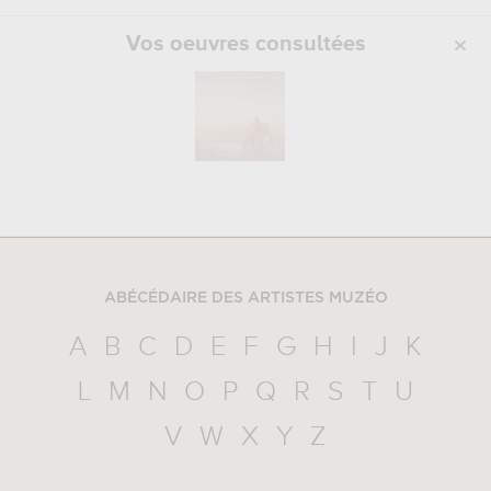
Vos oeuvres consultées
ABÉCÉDAIRE DES ARTISTES MUZÉO
A
B
C
D
E
F
G
H
I
J
K
L
M
N
O
P
Q
R
S
T
U
V
W
X
Y
Z