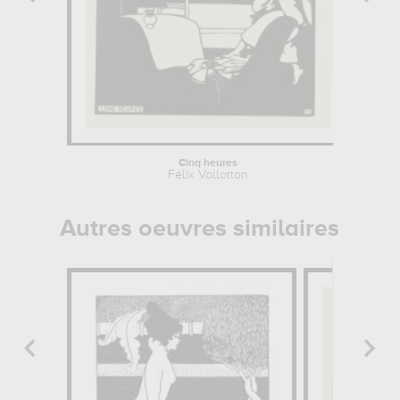
Cinq heures
Portr
Félix Vallotton
A
Autres oeuvres similaires