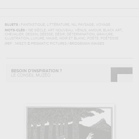
,
,
,
,
SUJETS :
FANTASTIQUE
LITTÉRATURE
NU
PAYSAGE
VOYAGE
,
,
,
,
,
MOTS-CLÉS :
19E SIÈCLE
ART NOUVEAU
VÉNUS
AMOUR
BLACK ART
,
,
,
,
,
,
CHEVALIER
DESSIN
DÉESSE
DÉSIR
DÉTERMINATION
GRAVURE
,
,
,
,
ILLUSTRATION
LUXURE
MAGIE
NOIR ET BLANC
POÈTE, POÉTESSE
(REF :
141527
)
© PRISMATIC PICTURES / BRIDGEMAN IMAGES
BESOIN D'INSPIRATION ?
LE CONSEIL MUZÉO