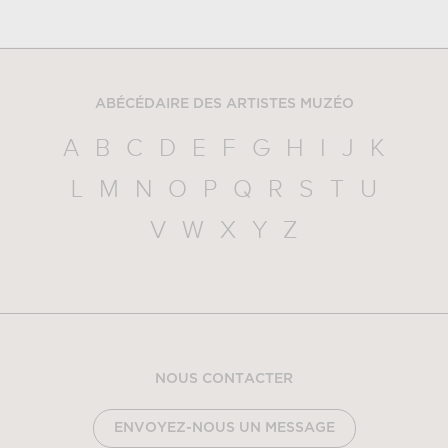
ABÉCÉDAIRE DES ARTISTES MUZÉO
A
B
C
D
E
F
G
H
I
J
K
L
M
N
O
P
Q
R
S
T
U
V
W
X
Y
Z
NOUS CONTACTER
ENVOYEZ-NOUS UN MESSAGE