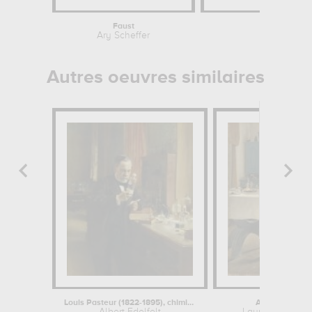
Faust
Ary Scheffer
Jean-Bap
Autres oeuvres similaires
Louis Pasteur (1822-1895), chimiste...
Au petit-déjeu