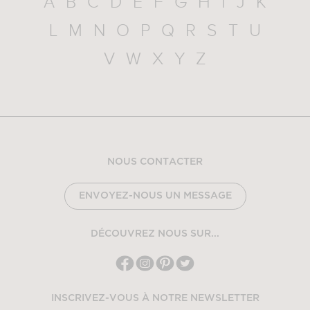
A
B
C
D
E
F
G
H
I
J
K
L
M
N
O
P
Q
R
S
T
U
V
W
X
Y
Z
NOUS CONTACTER
ENVOYEZ-NOUS UN MESSAGE
DÉCOUVREZ NOUS SUR...
INSCRIVEZ-VOUS À NOTRE NEWSLETTER