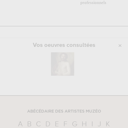
professionnels
Vos oeuvres consultées
ABÉCÉDAIRE DES ARTISTES MUZÉO
A
B
C
D
E
F
G
H
I
J
K