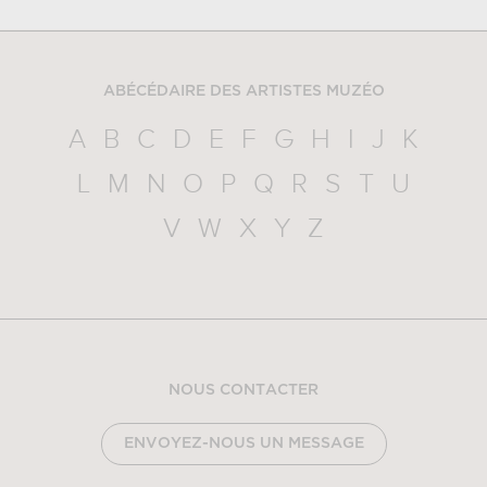
ABÉCÉDAIRE DES ARTISTES MUZÉO
A
B
C
D
E
F
G
H
I
J
K
L
M
N
O
P
Q
R
S
T
U
V
W
X
Y
Z
NOUS CONTACTER
ENVOYEZ-NOUS UN MESSAGE