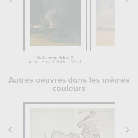
Nocturne en Noir et Or
James Abbott McNeill Whistler
James Abb
Autres oeuvres dans les mêmes
couleurs