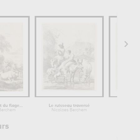
m
Le pâtre jouant du flageolet
Le ruisseau traversé
Les va
 Berchem
Nicolaes Berchem
Nic
urs