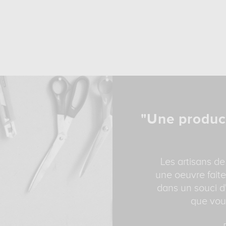
"Une produc
Les artisans de
une oeuvre faite
dans un souci d'
que vous