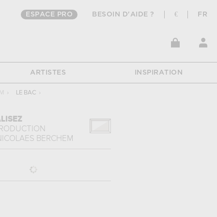
ESPACE PRO
BESOIN D'AIDE ?
€
FR
ARTISTES
INSPIRATION
EM
›
LE BAC
›
LISEZ
PRODUCTION
NICOLAES BERCHEM