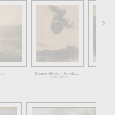
ber...
Démon ailé dans les airs, tenant un...
L
Odilon Redon