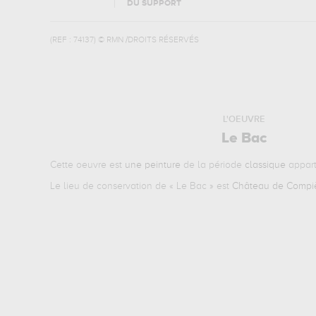
DU SUPPORT
(REF :
74137
)
© RMN /DROITS RÉSERVÉS
L'OEUVRE
Le Bac
Cette oeuvre est
une peinture
de la période
classique
appart
Le lieu de conservation de «
Le Bac
» est
Château de Compi