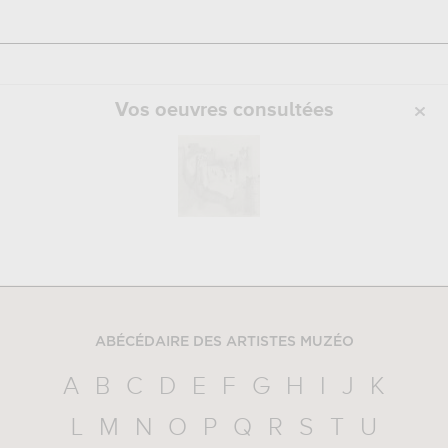
Vos oeuvres consultées
ABÉCÉDAIRE DES ARTISTES MUZÉO
A
B
C
D
E
F
G
H
I
J
K
L
M
N
O
P
Q
R
S
T
U