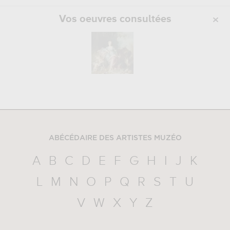
Vos oeuvres consultées
ABÉCÉDAIRE DES ARTISTES MUZÉO
A
B
C
D
E
F
G
H
I
J
K
L
M
N
O
P
Q
R
S
T
U
V
W
X
Y
Z