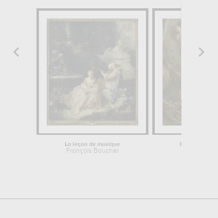
La leçon de musique
Couple d'amo
François Boucher
anonym