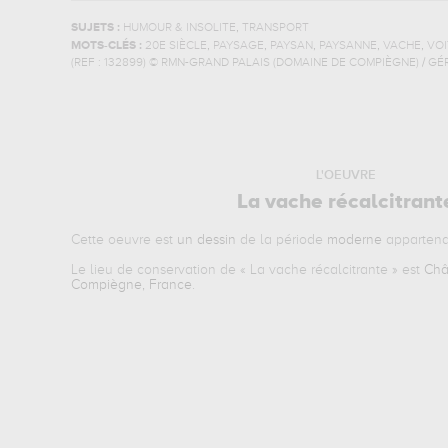
,
SUJETS :
HUMOUR & INSOLITE
TRANSPORT
,
,
,
,
,
MOTS-CLÉS :
20E SIÈCLE
PAYSAGE
PAYSAN
PAYSANNE
VACHE
VOI
(REF :
132899
)
© RMN-GRAND PALAIS (DOMAINE DE COMPIÈGNE) / GÉ
L'OEUVRE
La vache récalcitrant
Cette oeuvre est
un dessin
de la période
moderne
appartena
Le lieu de conservation de «
La vache récalcitrante
» est
Châ
Compiègne, France
.