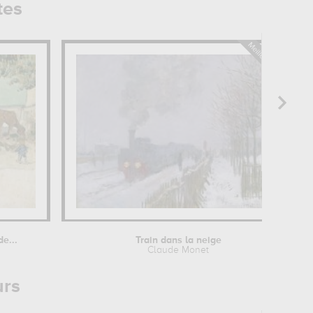
tes
e...
Train dans la neige
Claude Monet
urs