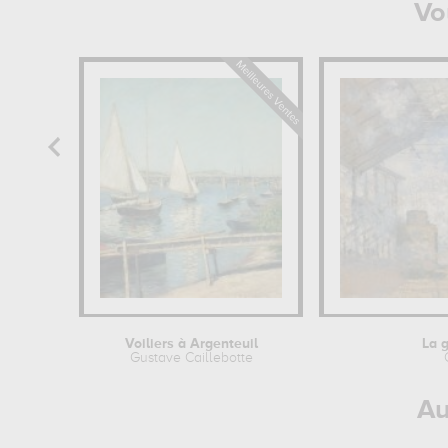
Vo
Voiliers à Argenteuil
La 
Gustave Caillebotte
Au