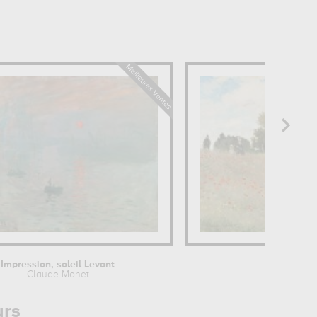
Impression, soleil Levant
Les Coquel
Claude Monet
Claude Mo
urs