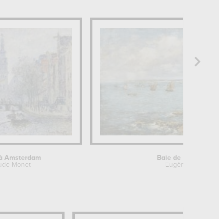
 à Amsterdam
Baie de Douarnene
ude Monet
Eugène Boudin