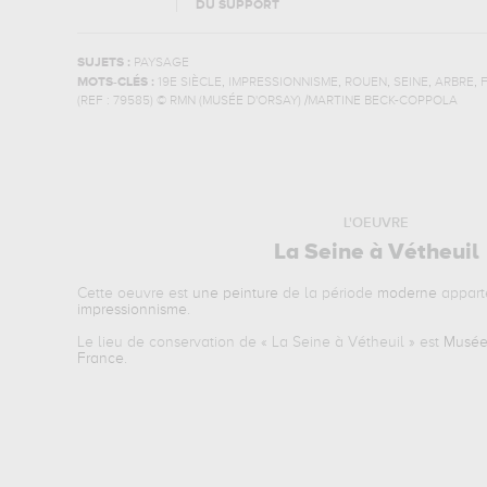
DU SUPPORT
SUJETS :
PAYSAGE
,
,
,
,
,
MOTS-CLÉS :
19E SIÈCLE
IMPRESSIONNISME
ROUEN
SEINE
ARBRE
(REF :
79585
)
© RMN (MUSÉE D'ORSAY) /MARTINE BECK-COPPOLA
L'OEUVRE
La Seine à Vétheuil
Cette oeuvre est
une peinture
de la période
moderne
appart
impressionnisme
.
Le lieu de conservation de «
La Seine à Vétheuil
» est
Musée
France
.