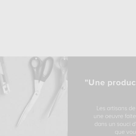
"Une produc
Les artisans de
une oeuvre faite
dans un souci d'
que vous