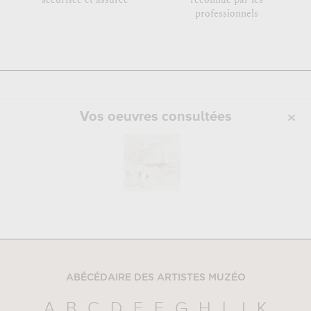
professionnels
Vos oeuvres consultées
ABÉCÉDAIRE DES ARTISTES MUZÉO
A
B
C
D
E
F
G
H
I
J
K