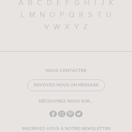
A
B
C
D
E
F
G
H
I
J
K
L
M
N
O
P
Q
R
S
T
U
V
W
X
Y
Z
NOUS CONTACTER
ENVOYEZ-NOUS UN MESSAGE
DÉCOUVREZ NOUS SUR...
INSCRIVEZ-VOUS À NOTRE NEWSLETTER