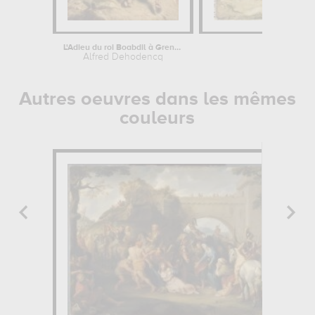
L'Adieu du roi Boabdil à Grenade
Bohémi
Alfred Dehodencq
Alfre
Autres oeuvres dans les mêmes
couleurs