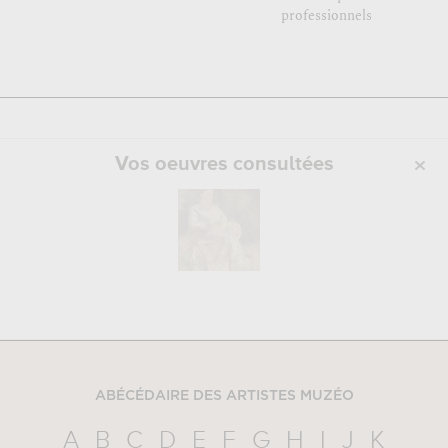
professionnels
Vos oeuvres consultées
ABÉCÉDAIRE DES ARTISTES MUZÉO
A
B
C
D
E
F
G
H
I
J
K