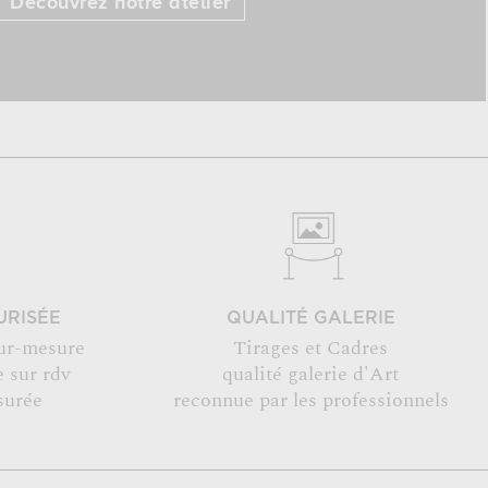
Découvrez notre atelier
URISÉE
QUALITÉ GALERIE
ur-mesure
Tirages et Cadres
 sur rdv
qualité galerie d'Art
surée
reconnue par les professionnels