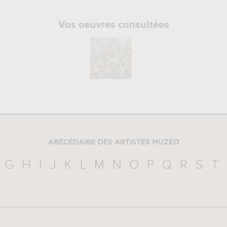
Vos oeuvres consultées
ABÉCÉDAIRE DES ARTISTES MUZÉO
G
H
I
J
K
L
M
N
O
P
Q
R
S
T