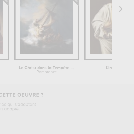
Le Christ dans la Tempête sur la Mer...
L'Incrédulité 
Rembrandt
Le Ca
CETTE OEUVRE ?
riés qui s’adaptent
rt adapté.