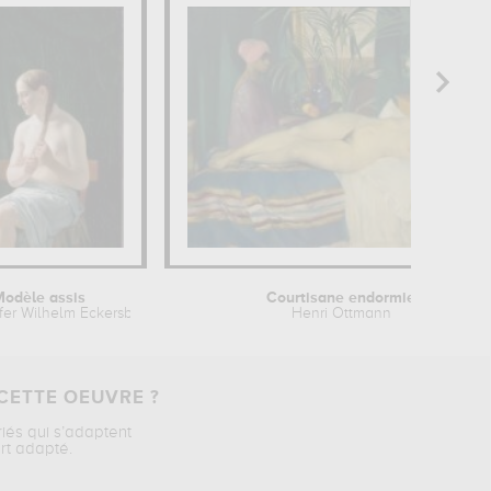
Modèle assis
Courtisane endormie
ffer Wilhelm Eckersberg
Henri Ottmann
CETTE OEUVRE ?
riés qui s’adaptent
rt adapté.