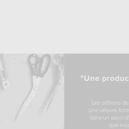
"Une produc
Les artisans de
une oeuvre faite
dans un souci d'
que vous