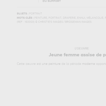
DU SUPPORT
SUJETS :
PORTRAIT
,
,
,
,
,
MOTS-CLÉS :
PEINTURE
PORTRAIT
DRAPERIE
ENNUI
MÉLANCOLIE
(REF :
163303
)
© CHRISTIE'S IMAGES / BRIDGEMAN IMAGES
L'OEUVRE
Jeune femme assise de pr
Cette oeuvre est
une peinture
de la période
moderne
appart