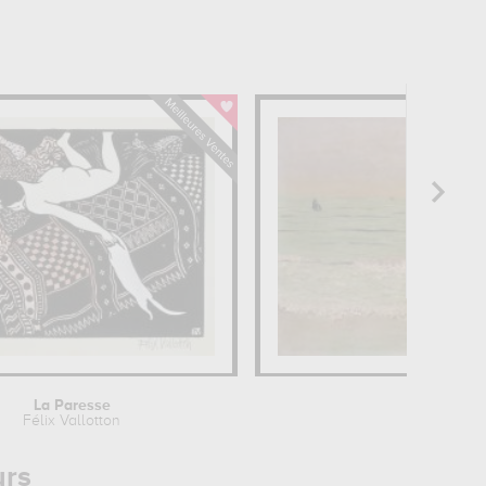
La Paresse
Coucher 
Félix Vallotton
Félix V
urs