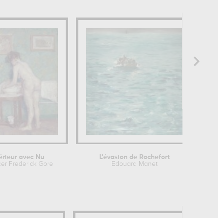
érieur avec Nu
L'évasion de Rochefort
P
er Frederick Gore
Edouard Manet