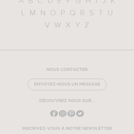
A
B
C
D
E
F
G
H
I
J
K
L
M
N
O
P
Q
R
S
T
U
V
W
X
Y
Z
NOUS CONTACTER
ENVOYEZ-NOUS UN MESSAGE
DÉCOUVREZ NOUS SUR...
INSCRIVEZ-VOUS À NOTRE NEWSLETTER