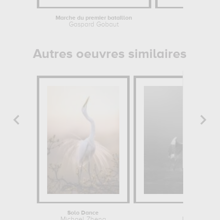
Marche du premier bataillon
Affic
Gaspard Gobaut
Autres oeuvres similaires
Solo Dance
Attract
Michael Zheng
Krystina Wi