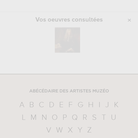
Vos oeuvres consultées
ABÉCÉDAIRE DES ARTISTES MUZÉO
A
B
C
D
E
F
G
H
I
J
K
L
M
N
O
P
Q
R
S
T
U
V
W
X
Y
Z