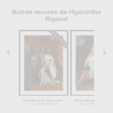
Autres œuvres de Hyacinthe
Rigaud
Louis XIV, roi de France, portrait en...
Jacques Benigne Bo
Hyacinthe Rigaud
Hyacinthe Rigaud