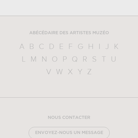
ABÉCÉDAIRE DES ARTISTES MUZÉO
A
B
C
D
E
F
G
H
I
J
K
L
M
N
O
P
Q
R
S
T
U
V
W
X
Y
Z
NOUS CONTACTER
ENVOYEZ-NOUS UN MESSAGE