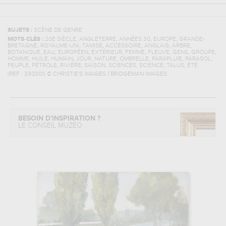
SUJETS :
SCÈNE DE GENRE
,
,
,
,
MOTS-CLÉS :
20E SIÈCLE
ANGLETERRE
ANNÉES 30
EUROPE
GRANDE-
,
,
,
,
,
,
BRETAGNE
ROYAUME-UNI
TAMISE
ACCESSOIRE
ANGLAIS
ARBRE
,
,
,
,
,
,
,
,
BOTANIQUE
EAU
EUROPÉEN
EXTÉRIEUR
FEMME
FLEUVE
GENS
GROUPE
,
,
,
,
,
,
,
,
HOMME
HUILE
HUMAIN
JOUR
NATURE
OMBRELLE
PARAPLUIE
PARASOL
,
,
,
,
,
,
PEUPLE
PÉTROLE
RIVIÈRE
SAISON
SCIENCES, SCIENCE
TALUS
ÉTÉ
(REF :
330301
)
© CHRISTIE'S IMAGES / BRIDGEMAN IMAGES
BESOIN D'INSPIRATION ?
LE CONSEIL MUZÉO