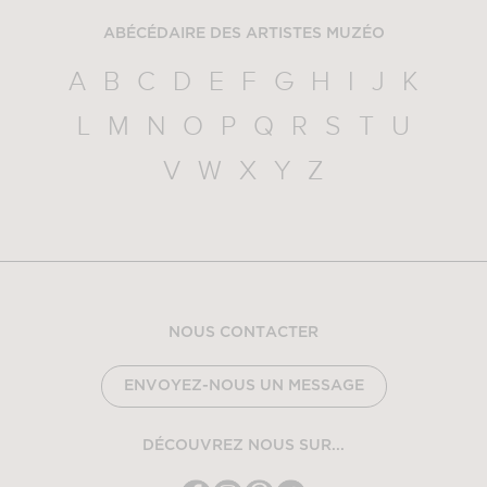
ABÉCÉDAIRE DES ARTISTES MUZÉO
A
B
C
D
E
F
G
H
I
J
K
L
M
N
O
P
Q
R
S
T
U
V
W
X
Y
Z
NOUS CONTACTER
ENVOYEZ-NOUS UN MESSAGE
DÉCOUVREZ NOUS SUR...