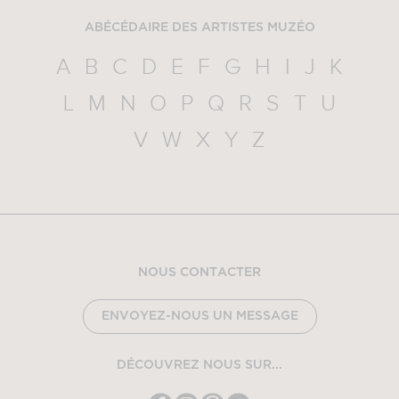
ABÉCÉDAIRE DES ARTISTES MUZÉO
A
B
C
D
E
F
G
H
I
J
K
L
M
N
O
P
Q
R
S
T
U
V
W
X
Y
Z
NOUS CONTACTER
ENVOYEZ-NOUS UN MESSAGE
DÉCOUVREZ NOUS SUR...