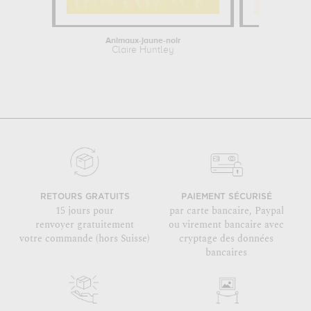
Animaux-jaune-noir
Passé l
Claire Huntley
Leif 
RETOURS GRATUITS
PAIEMENT SÉCURISÉ
15 jours pour
par carte bancaire, Paypal
renvoyer gratuitement
ou virement bancaire avec
votre commande (hors Suisse)
cryptage des données
bancaires