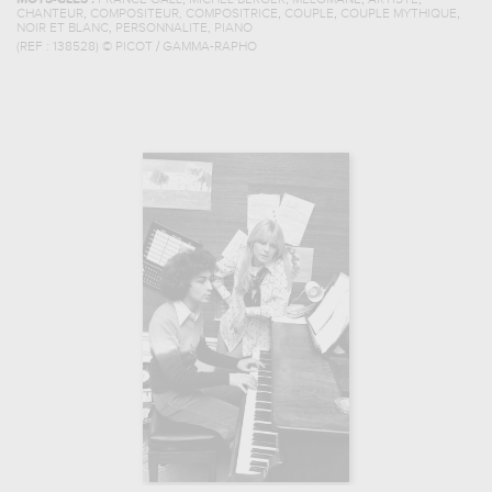
MOTS-CLÉS :
FRANCE GALL
MICHEL BERGER
MÉLOMANE
ARTISTE
,
,
,
,
CHANTEUR
COMPOSITEUR, COMPOSITRICE
COUPLE
COUPLE MYTHIQUE
,
,
NOIR ET BLANC
PERSONNALITE
PIANO
(REF :
138528
)
© PICOT / GAMMA-RAPHO