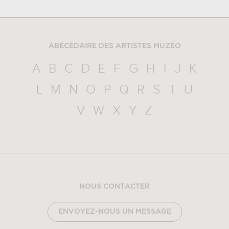
ABÉCÉDAIRE DES ARTISTES MUZÉO
A
B
C
D
E
F
G
H
I
J
K
L
M
N
O
P
Q
R
S
T
U
V
W
X
Y
Z
NOUS CONTACTER
ENVOYEZ-NOUS UN MESSAGE