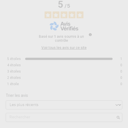
5
/
5
Basé sur
1
avis soumis à un
contrôle
Voir tous les avis sur ce site
5
étoiles
1
4
étoiles
0
3
étoiles
0
2
étoiles
0
1
étoile
0
Trier les avis