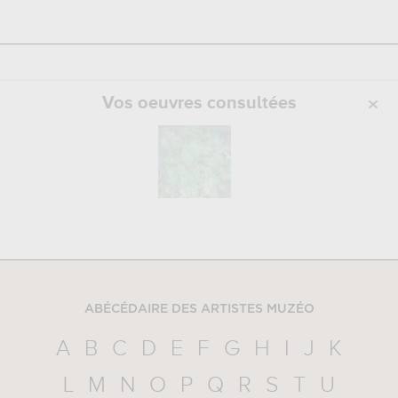
Vos oeuvres consultées
ABÉCÉDAIRE DES ARTISTES MUZÉO
A
B
C
D
E
F
G
H
I
J
K
L
M
N
O
P
Q
R
S
T
U