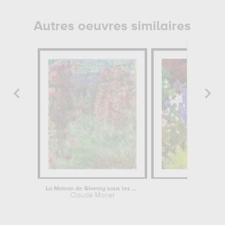
Autres oeuvres similaires
La Maison de Giverny sous les Roses
Jardin d
Claude Monet
Willia