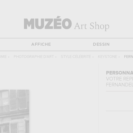
AFFICHE
DESSIN
OME
›
PHOTOGRAPHIE D'ART
›
STYLE CÉLÉBRITÉ
›
KEYSTONE
›
FER
PERSONNA
VOTRE RE
FERNANDE