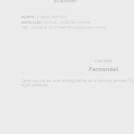
DU SUPPORT
,
SUJETS :
CINÉMA
PORTRAIT
,
MOTS-CLÉS :
ACTEUR, COMÉDIEN
HOMME
(REF :
331840
)
© KEYSTONE-FRANCE/GAMMA RAPHO
L'OEUVRE
Fernandel
Cette oeuvre est
une photographie
de la période
années 50,
style
célébrité
.