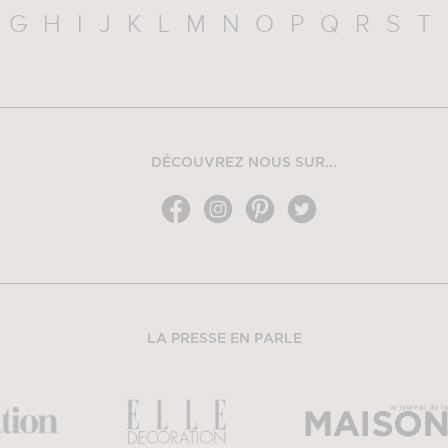
G
H
I
J
K
L
M
N
O
P
Q
R
S
T
DÉCOUVREZ NOUS SUR...
LA PRESSE EN PARLE