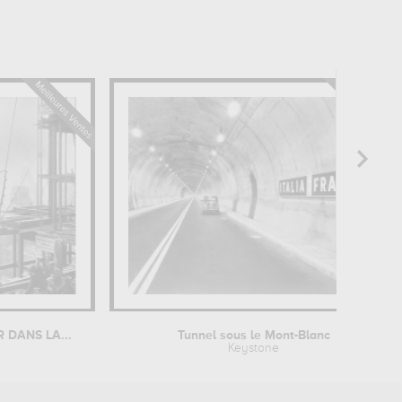
R DANS LA...
Tunnel sous le Mont-Blanc
Keystone