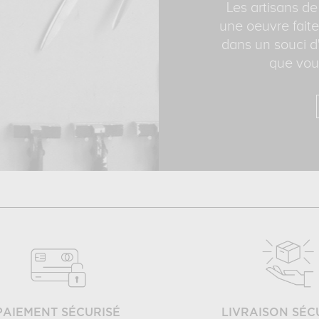
Les artisans de
une oeuvre faite
dans un souci d'
que vous
PAIEMENT SÉCURISÉ
LIVRAISON SÉC