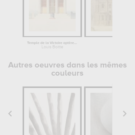
Temple de la Victoire aptère à...
Saint-Sernin
Louis Boitte
Eugène
Autres oeuvres dans les mêmes
couleurs