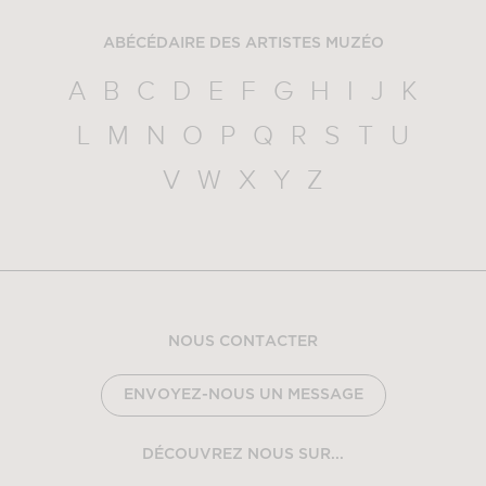
ABÉCÉDAIRE DES ARTISTES MUZÉO
A
B
C
D
E
F
G
H
I
J
K
L
M
N
O
P
Q
R
S
T
U
V
W
X
Y
Z
NOUS CONTACTER
ENVOYEZ-NOUS UN MESSAGE
DÉCOUVREZ NOUS SUR...