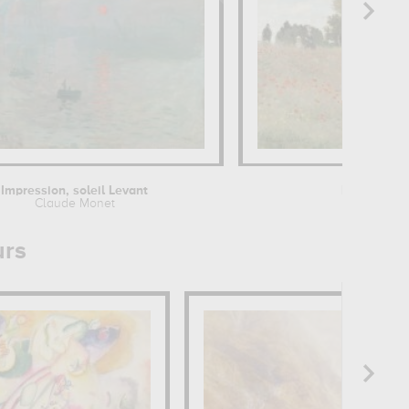
Impression, soleil Levant
Les Coquel
Claude Monet
Claude Mo
urs