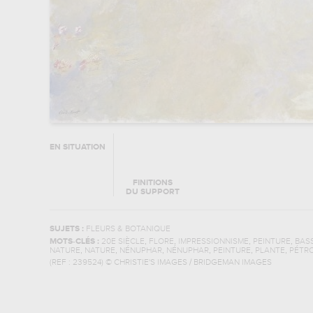
EN SITUATION
FINITIONS
DU SUPPORT
SUJETS :
FLEURS & BOTANIQUE
,
,
,
,
MOTS-CLÉS :
20E SIÈCLE
FLORE
IMPRESSIONNISME
PEINTURE
BAS
,
,
,
,
,
,
NATURE
NATURE
NÉNUPHAR
NÉNUPHAR
PEINTURE
PLANTE
PÉTR
(REF :
239524
)
© CHRISTIE'S IMAGES / BRIDGEMAN IMAGES