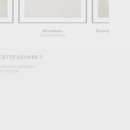
Nénuphars
Claude Monet
Odilon Red
CETTE OEUVRE ?
riés qui s’adaptent
rt adapté.