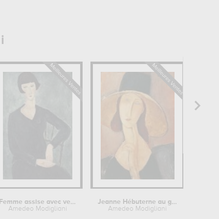
i
Femme assise avec veste bleue
Jeanne Hébuterne au grand chapeau
Je
Amedeo Modigliani
Amedeo Modigliani
Ame