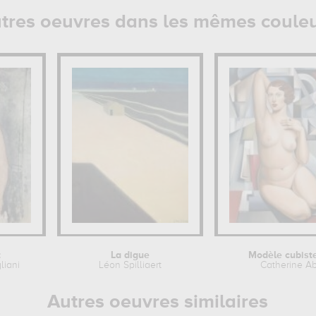
tres oeuvres dans les mêmes coule
t
La digue
Modèle cubist
iani
Léon Spilliaert
Catherine A
Autres oeuvres similaires