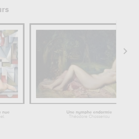
urs
e nue
Une nymphe endormie
bel
Théodore Chasseriau