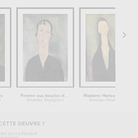
is
Femme aux boucles d'oreilles
Madame Hanka Zborowska
i
Amedeo Modigliani
Amedeo Modigliani
CETTE OEUVRE ?
riés qui s’adaptent