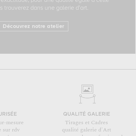
exactitude, pour une qualité égale à celle
 trouverez dans une galerie d'art.
Découvrez notre atelier
URISÉE
QUALITÉ GALERIE
ur-mesure
Tirages et Cadres
 sur rdv
qualité galerie d'Art