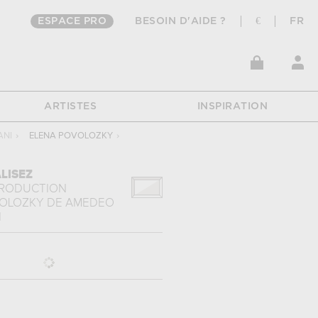
ESPACE PRO
BESOIN D'AIDE ?
€
FR
ARTISTES
INSPIRATION
ANI
›
ELENA POVOLOZKY
›
LISEZ
PRODUCTION
VOLOZKY
DE
AMEDEO
I