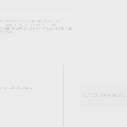
,
,
,
URE
PORTRAIT
CHEVELURE
CHEVEUX,
,
,
,
,
E
HUMAIN
INTÉRIEUR
JEUNE FEMME
,
,
,
,
NTURE
PENSIF, SONGEUR
PERSONNE
PEUPLE
TEMENT
enant au style
post-
DÉCOUVRIR NOS 