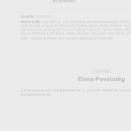
DU SUPPORT
SUJETS :
PORTRAIT
,
,
,
MOTS-CLÉS :
20E SIÈCLE
ART MODERNE
EXPRESSIONNISME
PEINT
,
,
,
,
,
,
CHEVELURE
COULEUR
CRAVATE
FEMME
GENS
HABILLEMENT
HUIL
,
,
,
MÉLANCOLIE
NOEUD-PAPILLON, NOEUD PAPILLON
NOIR, NOIRE
PEI
,
,
,
,
,
,
,
POILS
PORTRAIT
PÉTROLE
ROBE
STUDIO
TAILLEUR
TRISTESSE
VÊ
(REF :
156409
)
© CHRISTIE'S IMAGES / BRIDGEMAN IMAGES
L'OEUVRE
Elena Povolozky
Cette oeuvre est
une peinture
de la période
moderne
appart
impressionnisme
.