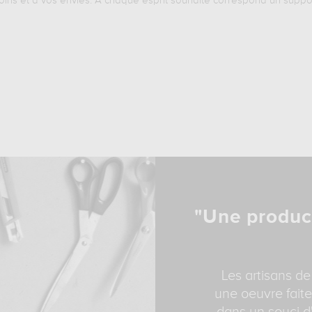
oins et à vos envies. A chaque esprit souhaité correspond un suppo
"Une produc
Les artisans de
une oeuvre faite