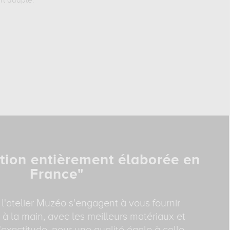
rt adapté.
tion entièrement élaborée en
France"
 l'atelier Muzéo s'engagent à vous fournir
 à la main, avec les meilleurs matériaux et