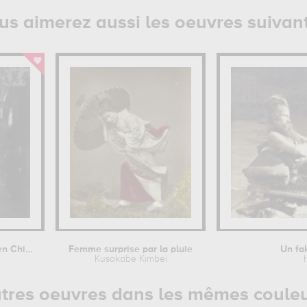
us aimerez aussi les oeuvres suivan
Une rue de Shangai en Chine en 1906.
Femme surprise par la pluie
Un fa
Kusakabe Kimbei
tres oeuvres dans les mêmes coule