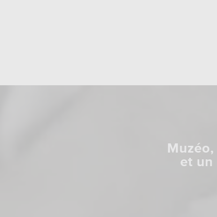
Muzéo, 
et un