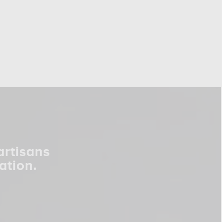
artisans
ation.