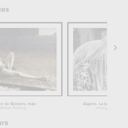
tes
kir de Bénarès, Inde
Algérie. La belle Fatma
Herbert Ponting
anonyme
urs