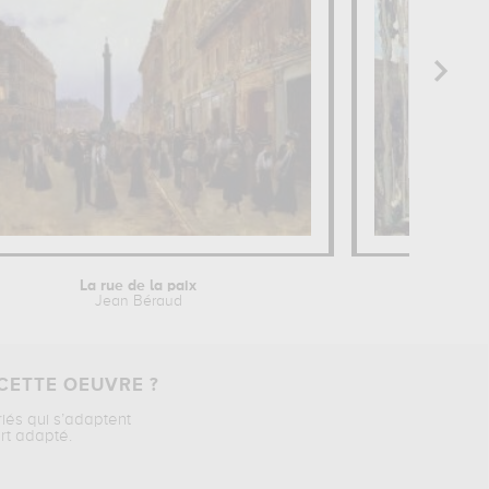
La rue de la paix
Les En
Jean Béraud
Gu
CETTE OEUVRE ?
riés qui s’adaptent
rt adapté.