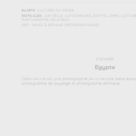
SUJETS :
CULTURES DU MONDE
,
,
,
,
MOTS-CLÉS :
20E SIÈCLE
AUTOCHROMES
EGYPTE
ARBRE
CLÔTUR
,
PHOTOGRAPHIE
SOUS-BOIS
(REF :
126142
)
© SSPL/UIG / BRIDGEMAN IMAGES
L'OEUVRE
Egypte
Cette oeuvre est
une photographie
de la période
belle épo
photographie de paysage
et
photographie ethnique
.