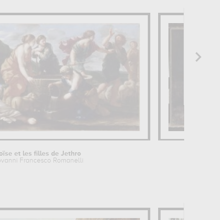
ïse et les filles de Jethro
ovanni Francesco Romanelli
Jea