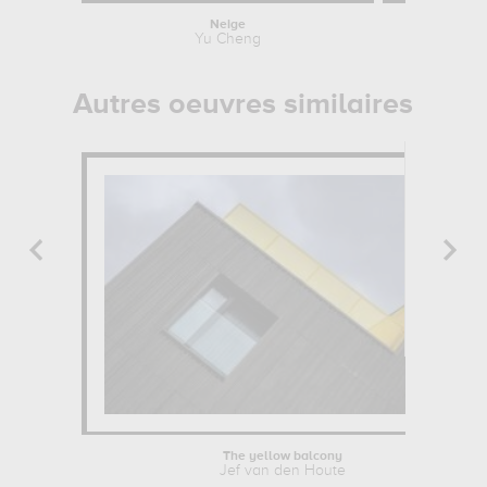
Neige
Yu Cheng
Ale
Autres oeuvres similaires
The yellow balcony
Jef van den Houte