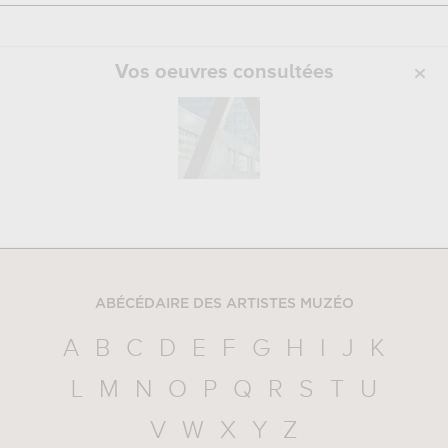
Vos oeuvres consultées
ABÉCÉDAIRE DES ARTISTES MUZÉO
A
B
C
D
E
F
G
H
I
J
K
L
M
N
O
P
Q
R
S
T
U
V
W
X
Y
Z