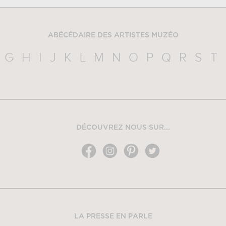
ABÉCÉDAIRE DES ARTISTES MUZÉO
G
H
I
J
K
L
M
N
O
P
Q
R
S
T
DÉCOUVREZ NOUS SUR...
LA PRESSE EN PARLE