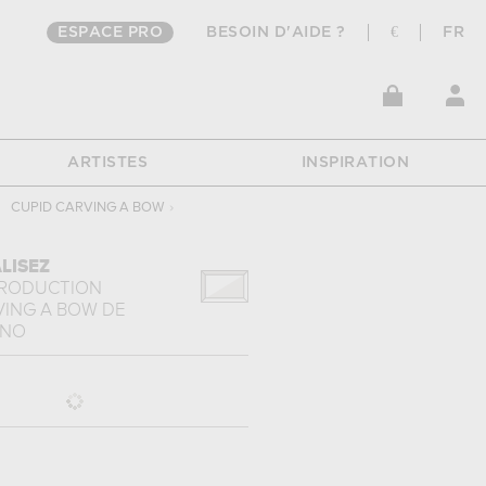
ESPACE PRO
BESOIN D'AIDE ?
€
FR
ARTISTES
INSPIRATION
CUPID CARVING A BOW
›
LISEZ
PRODUCTION
VING A BOW
DE
INO