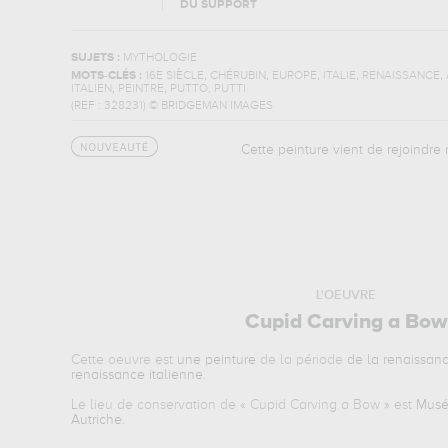
DU SUPPORT
SUJETS :
MYTHOLOGIE
,
,
,
,
,
MOTS-CLÉS :
16E SIÈCLE
CHÉRUBIN
EUROPE
ITALIE
RENAISSANCE
,
,
ITALIEN
PEINTRE
PUTTO, PUTTI
(REF :
328231
)
© BRIDGEMAN IMAGES
Cette peinture vient de rejoindr
L'OEUVRE
Cupid Carving a Bow
Cette oeuvre est
une peinture
de la période
de la renaissan
renaissance italienne
.
Le lieu de conservation de «
Cupid Carving a Bow
» est
Musée
Autriche
.