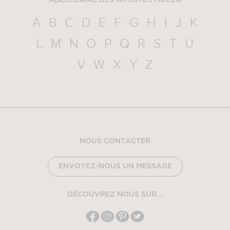
ABÉCÉDAIRE DES ARTISTES MUZÉO
A
B
C
D
E
F
G
H
I
J
K
L
M
N
O
P
Q
R
S
T
U
V
W
X
Y
Z
NOUS CONTACTER
ENVOYEZ-NOUS UN MESSAGE
DÉCOUVREZ NOUS SUR...