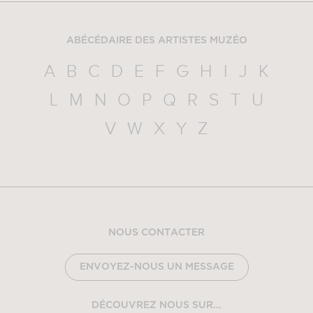
ABÉCÉDAIRE DES ARTISTES MUZÉO
A
B
C
D
E
F
G
H
I
J
K
L
M
N
O
P
Q
R
S
T
U
V
W
X
Y
Z
NOUS CONTACTER
ENVOYEZ-NOUS UN MESSAGE
DÉCOUVREZ NOUS SUR...