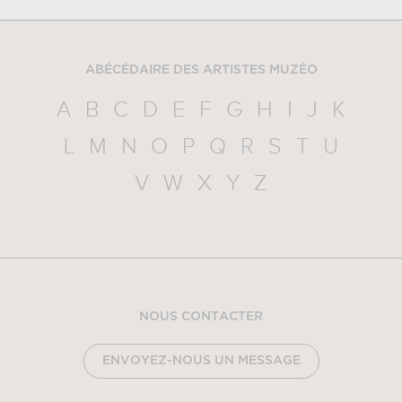
ABÉCÉDAIRE DES ARTISTES MUZÉO
A
B
C
D
E
F
G
H
I
J
K
L
M
N
O
P
Q
R
S
T
U
V
W
X
Y
Z
NOUS CONTACTER
ENVOYEZ-NOUS UN MESSAGE