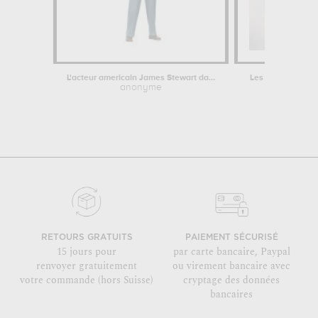
L'acteur americain James Stewart dans...
Les predateurs FA
anonyme
a
RETOURS GRATUITS
PAIEMENT SÉCURISÉ
15 jours pour
par carte bancaire, Paypal
renvoyer gratuitement
ou virement bancaire avec
votre commande (hors Suisse)
cryptage des données
bancaires