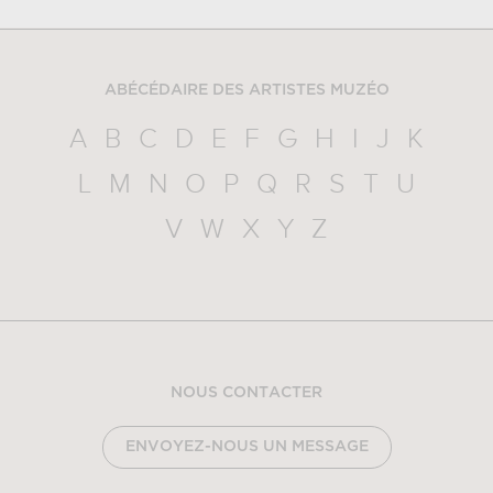
ABÉCÉDAIRE DES ARTISTES MUZÉO
A
B
C
D
E
F
G
H
I
J
K
L
M
N
O
P
Q
R
S
T
U
V
W
X
Y
Z
NOUS CONTACTER
ENVOYEZ-NOUS UN MESSAGE