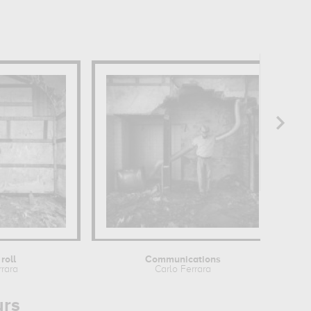
roll
Communications
rrara
Carlo Ferrara
urs