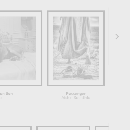
un lion
Passenger
o
Afshin Saeidinia