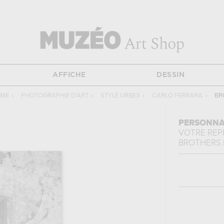
AFFICHE
DESSIN
ME
›
PHOTOGRAPHIE D'ART
›
STYLE URBEX
›
CARLO FERRARA
›
BR
PERSONNA
VOTRE RE
BROTHERS