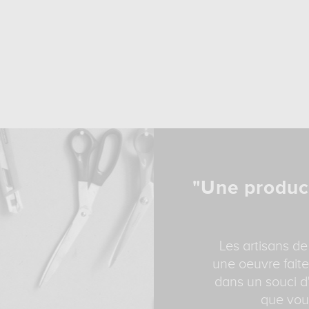
"Une produc
Les artisans de
une oeuvre faite
dans un souci d'
que vous