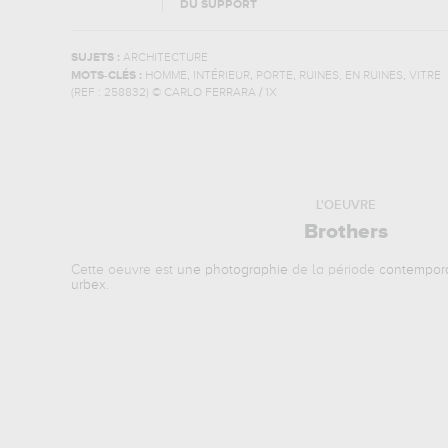
DU SUPPORT
SUJETS :
ARCHITECTURE
,
,
,
,
MOTS-CLÉS :
HOMME
INTÉRIEUR
PORTE
RUINES, EN RUINES
VITRE
(REF :
258832
)
© CARLO FERRARA / 1X
L'OEUVRE
Brothers
Cette oeuvre est
une photographie
de la période
contempor
urbex
.