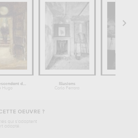
Victor Hugo descendant de son cabinet...
Illusions
e Hugo
Carlo Ferrara
CETTE OEUVRE ?
riés qui s’adaptent
rt adapté.