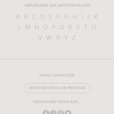
ABÉCÉDAIRE DES ARTISTES MUZÉO
A
B
C
D
E
F
G
H
I
J
K
L
M
N
O
P
Q
R
S
T
U
V
W
X
Y
Z
NOUS CONTACTER
ENVOYEZ-NOUS UN MESSAGE
DÉCOUVREZ NOUS SUR...