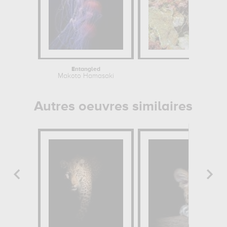
Entangled
Under
Makoto Hamasaki
Roberto 
Autres oeuvres similaires