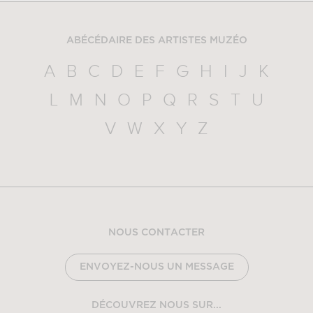
ABÉCÉDAIRE DES ARTISTES MUZÉO
A
B
C
D
E
F
G
H
I
J
K
L
M
N
O
P
Q
R
S
T
U
V
W
X
Y
Z
NOUS CONTACTER
ENVOYEZ-NOUS UN MESSAGE
DÉCOUVREZ NOUS SUR...