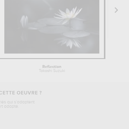
Reflection
th
Takashi Suzuki
CETTE OEUVRE ?
riés qui s’adaptent
rt adapté.