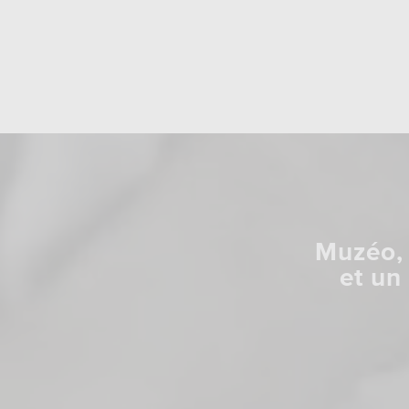
Muzéo, 
et un