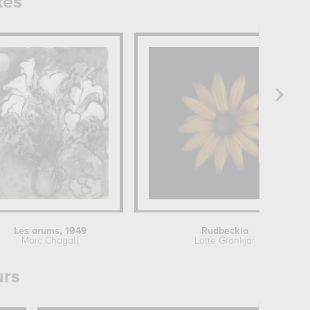
tes
Les arums, 1949
Rudbeckia
Marc Chagall
Lotte Gronkjar
urs