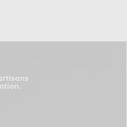
artisans
ation.