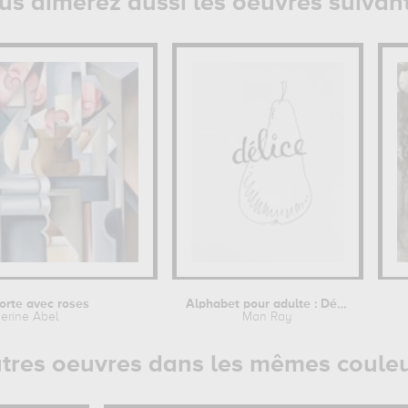
us aimerez aussi les oeuvres suivan
orte avec roses
Alphabet pour adulte : Délice
erine Abel
Man Ray
tres oeuvres dans les mêmes coule