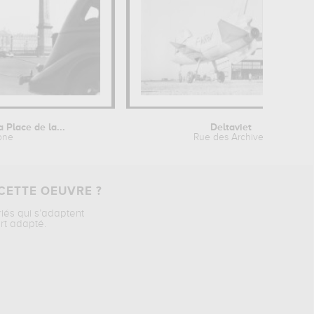
a Place de la...
Deltaviet
one
Rue des Archives
CETTE OEUVRE ?
riés qui s’adaptent
rt adapté.