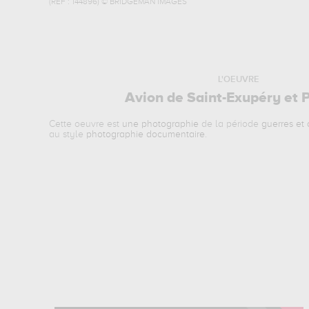
(REF :
144896
)
© BRIDGEMAN IMAGES
L'OEUVRE
Avion de Saint-Exupéry et 
Cette oeuvre est
une photographie
de la période
guerres et
au style
photographie documentaire
.