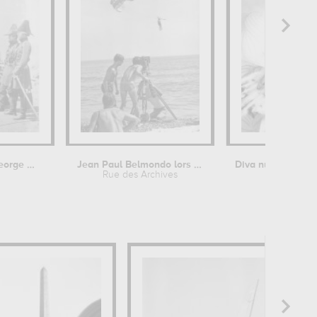
Lieutenant Général Sir George Brown...
Jean Paul Belmondo lors de tournage...
Rue des Archives
anonyme