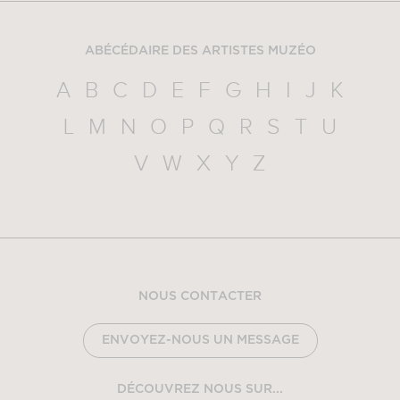
ABÉCÉDAIRE DES ARTISTES MUZÉO
A
B
C
D
E
F
G
H
I
J
K
L
M
N
O
P
Q
R
S
T
U
V
W
X
Y
Z
NOUS CONTACTER
ENVOYEZ-NOUS UN MESSAGE
DÉCOUVREZ NOUS SUR...